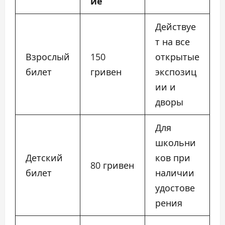
ие
Действуе
т на все
Взрослый
150
открытые
билет
гривен
экспозиц
ии и
дворы
Для
школьни
Детский
ков при
80 гривен
билет
наличии
удостове
рения