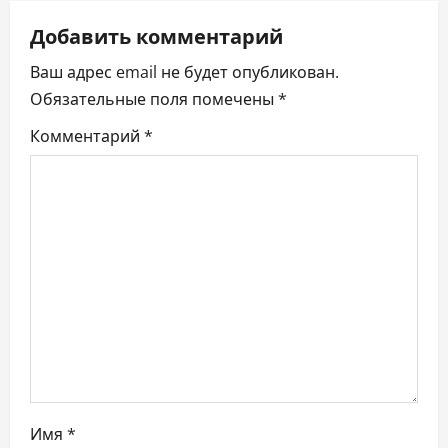
ц
Добавить комментарий
и
Ваш адрес email не будет опубликован.
я
Обязательные поля помечены
*
п
Комментарий
*
о
з
а
п
и
с
я
Имя
*